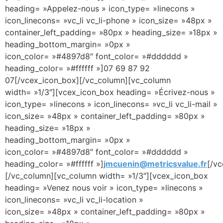
heading= »Appelez-nous » icon_type= »linecons »
icon_linecons= »vc_li vc_li-phone » icon_size= »48px »
container_left_padding= »80px » heading_size= »18px »
heading_bottom_margin= »0px »
icon_color= »#4897d8″ font_color= »#dddddd »
heading_color= »#ffffff »]07 69 87 92
07[/vcex_icon_box][/vc_column][vc_column
width= »1/3″][vcex_icon_box heading= »Écrivez-nous »
icon_type= »linecons » icon_linecons= »vc_li vc_li-mail »
icon_size= »48px » container_left_padding= »80px »
heading_size= »18px »
heading_bottom_margin= »0px »
icon_color= »#4897d8″ font_color= »#dddddd »
heading_color= »#ffffff »]
jmcuenin@metricsvalue.fr
[/v
[/vc_column][vc_column width= »1/3″][vcex_icon_box
heading= »Venez nous voir » icon_type= »linecons »
icon_linecons= »vc_li vc_li-location »
icon_size= »48px » container_left_padding= »80px »