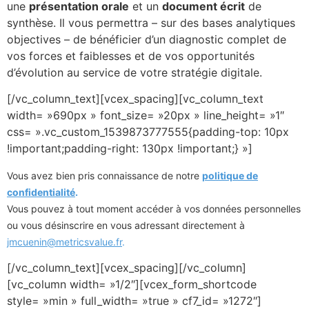
une
présentation orale
et un
document écrit
de
synthèse. Il vous permettra – sur des bases analytiques
objectives – de bénéficier d’un diagnostic complet de
vos forces et faiblesses et de vos opportunités
d’évolution au service de votre stratégie digitale.
[/vc_column_text][vcex_spacing][vc_column_text
width= »690px » font_size= »20px » line_height= »1″
css= ».vc_custom_1539873777555{padding-top: 10px
!important;padding-right: 130px !important;} »]
Vous avez bien pris connaissance de notre
politique de
confidentialité
.
Vous pouvez à tout moment accéder à vos données personnelles
ou vous désinscrire en vous adressant directement à
jmcuenin@metricsvalue.fr
.
[/vc_column_text][vcex_spacing][/vc_column]
[vc_column width= »1/2″][vcex_form_shortcode
style= »min » full_width= »true » cf7_id= »1272″]