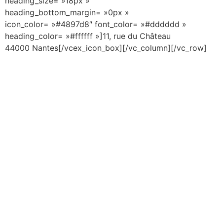
heading_size= »18px »
heading_bottom_margin= »0px »
icon_color= »#4897d8″ font_color= »#dddddd »
heading_color= »#ffffff »]11, rue du Château
44000 Nantes[/vcex_icon_box][/vc_column][/vc_row]