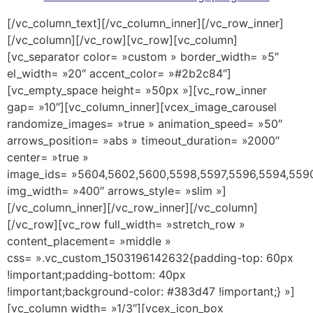
[/vc_column_text][/vc_column_inner][/vc_row_inner]
[/vc_column][/vc_row][vc_row][vc_column]
[vc_separator color= »custom » border_width= »5″
el_width= »20″ accent_color= »#2b2c84″]
[vc_empty_space height= »50px »][vc_row_inner
gap= »10″][vc_column_inner][vcex_image_carousel
randomize_images= »true » animation_speed= »50″
arrows_position= »abs » timeout_duration= »2000″
center= »true »
image_ids= »5604,5602,5600,5598,5597,5596,5594,559
img_width= »400″ arrows_style= »slim »]
[/vc_column_inner][/vc_row_inner][/vc_column]
[/vc_row][vc_row full_width= »stretch_row »
content_placement= »middle »
css= ».vc_custom_1503196142632{padding-top: 60px
!important;padding-bottom: 40px
!important;background-color: #383d47 !important;} »]
[vc_column width= »1/3″][vcex_icon_box