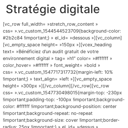
Stratégie digitale
[vc_row full_width= »stretch_row_content »
css= ».vc_custom_1544544523709{background-color:
#2b2c84 !important;} » el_id= »dessous »][vc_column]
[vc_empty_space height= »150px »][vcex_heading
text= »Bénéficiez d’un audit gratuit de votre
environnement digital » tag= »h1″ color= »#ffffff »
color_hover= »#ffffff » font_weight= »bold »
css= ».vc_custom_1547717317732{margin-left: 10%
!important;} » text_align= »left »][vc_empty_space
height= »300px »][/vc_column][/vc_row][vc_row
css= ».vc_custom_1547730498015{margin-top: -230px
!important;padding-top: -100px !important;background-
color: #ffffff !important;background-position: center
!important;background-repeat: no-repeat
!important;background-size: cover !important;border-
radius: 25px !important;} » el_id= »dessus »