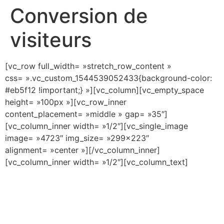
Conversion de
visiteurs
[vc_row full_width= »stretch_row_content »
css= ».vc_custom_1544539052433{background-color:
#eb5f12 !important;} »][vc_column][vc_empty_space
height= »100px »][vc_row_inner
content_placement= »middle » gap= »35″]
[vc_column_inner width= »1/2″][vc_single_image
image= »4723″ img_size= »299×223″
alignment= »center »][/vc_column_inner]
[vc_column_inner width= »1/2″][vc_column_text]
Conversion de vos
visiteurs : transformez