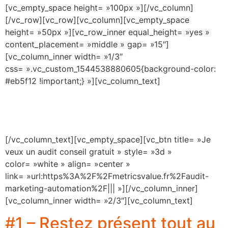
[vc_empty_space height= »100px »][/vc_column]
[/vc_row][vc_row][vc_column][vc_empty_space
height= »50px »][vc_row_inner equal_height= »yes »
content_placement= »middle » gap= »15″]
[vc_column_inner width= »1/3″
css= ».vc_custom_1544538880605{background-color:
#eb5f12 !important;} »][vc_column_text]
Bénéficiez d’une première réfléxion
gratuite sur votre marketing automation
[/vc_column_text][vc_empty_space][vc_btn title= »Je
veux un audit conseil gratuit » style= »3d »
color= »white » align= »center »
link= »url:https%3A%2F%2Fmetricsvalue.fr%2Faudit-
marketing-automation%2F||| »][/vc_column_inner]
[vc_column_inner width= »2/3″][vc_column_text]
#1 – Restez présent tout au